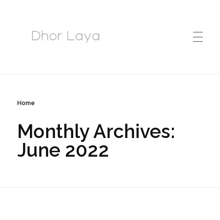
Dhor Laya
Tibetan Mastiff kennel
PEALEHT
Home
Monthly Archives:
MEIST
June 2022
PESAKONNAD
A – pesakond
GALERII