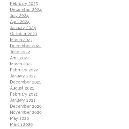
February 2025
December 2024
July 2024
April 2024
January 2024
October 2023
March 2023
December 2022
June 2022
April 2022
March 2022
February 2022
January 2022
December 2021
August 2021
February 2021
January 2021
December 2020
November 2020
May 2020
March 2020